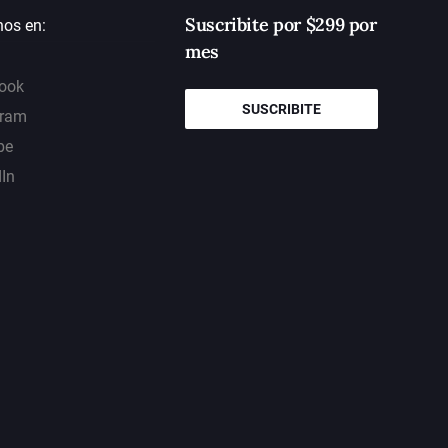
Suscribite por $299 por
nos en:
mes
ook
SUSCRIBITE
gram
be
dIn