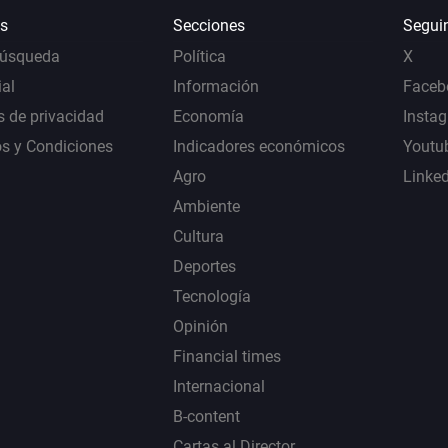
s
Secciones
Segui
Búsqueda
Política
X
al
Información
Faceb
s de privacidad
Economía
Insta
s y Condiciones
Indicadores económicos
Youtu
Agro
Linke
Ambiente
Cultura
Deportes
Tecnología
Opinión
Financial times
Internacional
B-content
Cartas al Director