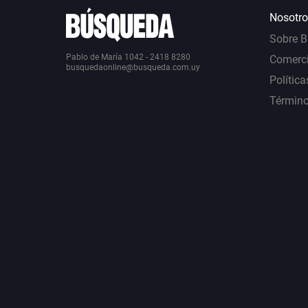
Nosotro
Sobre 
Pablo de María 1042 - 2418 8280
Comerci
busquedaonline@busqueda.com.uy
Política
Término