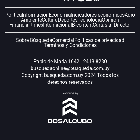
Política
Información
Economía
Indicadores económicos
Agro
Ambiente
Cultura
Deportes
Tecnología
Opinión
Financial times
Internacional
B-content
Cartas al Director
Sobre Búsqueda
Comercial
Políticas de privacidad
Términos y Condiciones
Pablo de María 1042 - 2418 8280
busquedaonline@busqueda.com.uy
Copyright busqueda.com.uy 2024 Todos los
derechos reservados