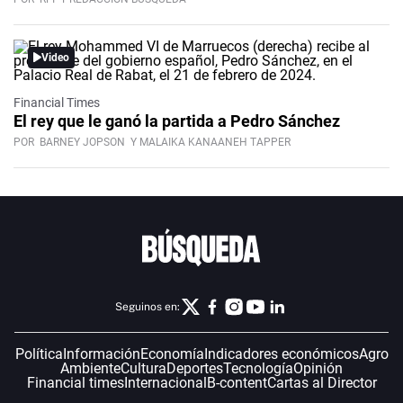
Video
Financial Times
El rey que le ganó la partida a Pedro Sánchez
POR
BARNEY JOPSON
Y MALAIKA KANAANEH TAPPER
Seguinos en:
Política
Información
Economía
Indicadores económicos
Agro
Ambiente
Cultura
Deportes
Tecnología
Opinión
Financial times
Internacional
B-content
Cartas al Director