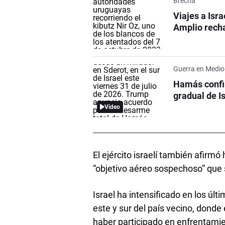
Brecha
Viajes a Isr
Amplio recha
Guerra en Medio
Hamás confir
gradual de I
Video
El ejército israelí también afirm
“objetivo aéreo sospechoso” que s
Israel ha intensificado en los últ
este y sur del país vecino, donde
haber participado en enfrentamien