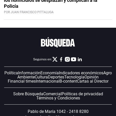
los homicidios se desplazan y complican a la
Policía
POR JUAN FRANCISCO PITTALUGA
Seguinos en:
Política
Información
Economía
Indicadores económicos
Agro
Ambiente
Cultura
Deportes
Tecnología
Opinión
Financial times
Internacional
B-content
Cartas al Director
Sobre Búsqueda
Comercial
Políticas de privacidad
Términos y Condiciones
Pablo de María 1042 - 2418 8280