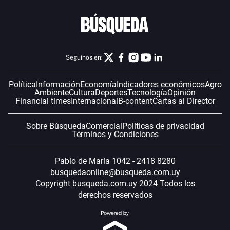
Seguinos en:
Política
Información
Economía
Indicadores económicos
Agro
Ambiente
Cultura
Deportes
Tecnología
Opinión
Financial times
Internacional
B-content
Cartas al Director
Sobre Búsqueda
Comercial
Políticas de privacidad
Términos y Condiciones
Pablo de María 1042 - 2418 8280
busquedaonline@busqueda.com.uy
Copyright busqueda.com.uy 2024 Todos los
derechos reservados