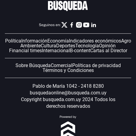
Seguinos en:
Política
Información
Economía
Indicadores económicos
Agro
Ambiente
Cultura
Deportes
Tecnología
Opinión
Financial times
Internacional
B-content
Cartas al Director
Sobre Búsqueda
Comercial
Políticas de privacidad
Términos y Condiciones
Pablo de María 1042 - 2418 8280
busquedaonline@busqueda.com.uy
Copyright busqueda.com.uy 2024 Todos los
derechos reservados