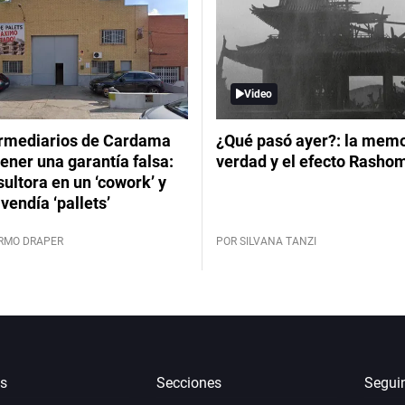
Video
ermediarios de Cardama
¿Qué pasó ayer?: la memor
ener una garantía falsa:
verdad y el efecto Rasho
ultora en un ‘cowork’ y
vendía ‘pallets’
ERMO DRAPER
POR SILVANA TANZI
s
Secciones
Segui