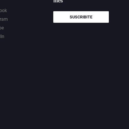
mes
ook
SUSCRIBITE
gram
be
dIn