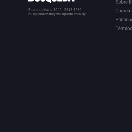
Sobre 
Pablo de María 1042 - 2418 8280
Comerci
busquedaonline@busqueda.com.uy
Política
Término