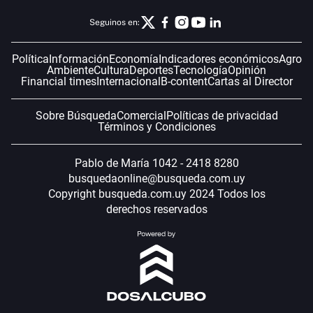
Seguinos en:
Política
Información
Economía
Indicadores económicos
Agro
Ambiente
Cultura
Deportes
Tecnología
Opinión
Financial times
Internacional
B-content
Cartas al Director
Sobre Búsqueda
Comercial
Políticas de privacidad
Términos y Condiciones
Pablo de María 1042 - 2418 8280
busquedaonline@busqueda.com.uy
Copyright busqueda.com.uy 2024 Todos los
derechos reservados