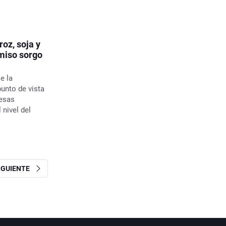
oz, soja y
miso sorgo
e la
punto de vista
resas
 nivel del
SIGUIENTE