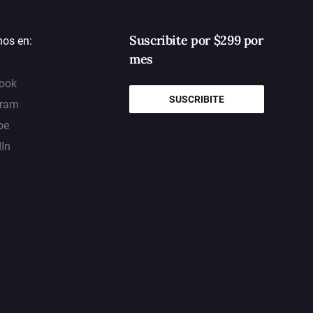
Suscribite por $299 por
nos en:
mes
ook
SUSCRIBITE
gram
be
dIn