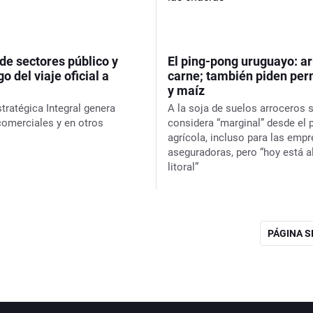
e sectores público y
El ping-pong uruguayo: arr
o del viaje oficial a
carne; también piden per
y maíz
tratégica Integral genera
A la soja de suelos arroceros s
comerciales y en otros
considera “marginal” desde el 
agrícola, incluso para las emp
aseguradoras, pero “hoy está al
litoral”
PÁGINA 