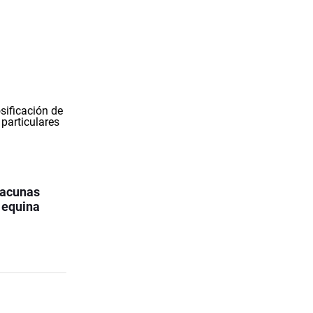
vacunas
s equina