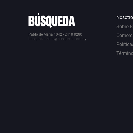
Nosotro
Sobre 
Pablo de María 1042 - 2418 8280
Comerci
busquedaonline@busqueda.com.uy
Política
Término