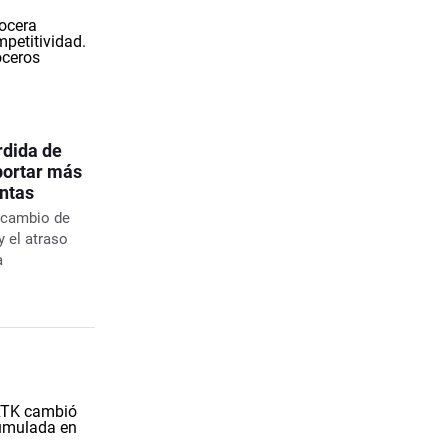
rdida de
portar más
antas
l cambio de
y el atraso
a