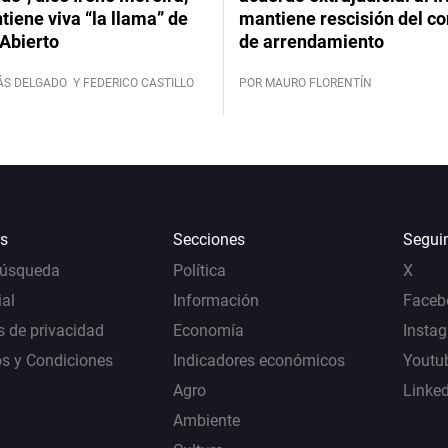
iene viva “la llama” de
mantiene rescisión del co
Abierto
de arrendamiento
ÁS DELGADO
Y FEDERICO CASTILLO
POR MAURO FLORENTÍN
s
Secciones
Segui
Búsqueda
Política
X
al
Información
Faceb
s de privacidad
Economía
Insta
s y Condiciones
Indicadores económicos
Youtu
Agro
Linke
Ambiente