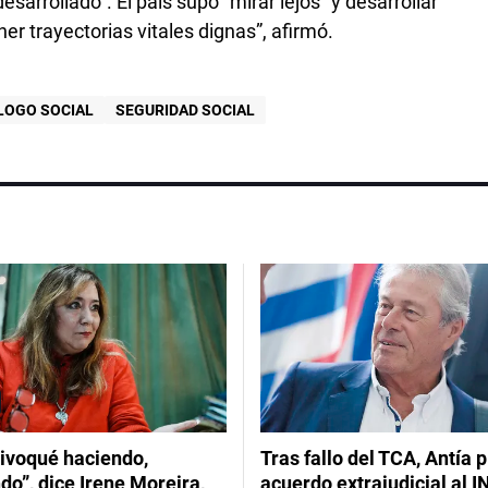
arrollado”. El país supo “mirar lejos” y desarrollar
r trayectorias vitales dignas”, afirmó.
LOGO SOCIAL
SEGURIDAD SOCIAL
ivoqué haciendo,
Tras fallo del TCA, Antía 
do”, dice Irene Moreira,
acuerdo extrajudicial al I