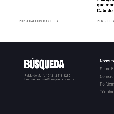
que mant
Cabildo 
POR REDACCIÓN BÚSQUEDA
POR
NICOL
Nosotro
Sobre 
Pablo de María 1042 - 2418 8280
Comerci
busquedaonline@busqueda.com.uy
Política
Término