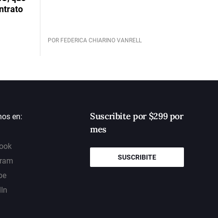
ntrato
POR FEDERICA CHIARINO VANRELL
Suscribite por $299 por
nos en:
mes
ook
SUSCRIBITE
gram
be
dIn