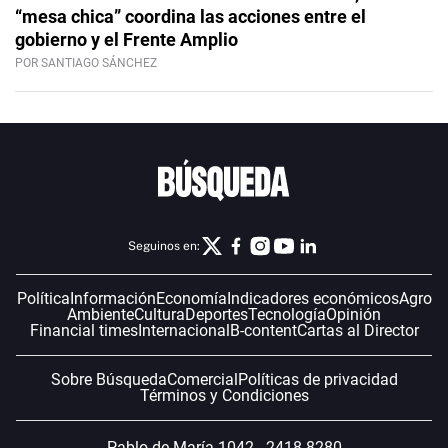
“mesa chica” coordina las acciones entre el
gobierno y el Frente Amplio
POR SANTIAGO SÁNCHEZ
Seguinos en:
Política
Información
Economía
Indicadores económicos
Agro
Ambiente
Cultura
Deportes
Tecnología
Opinión
Financial times
Internacional
B-content
Cartas al Director
Sobre Búsqueda
Comercial
Políticas de privacidad
Términos y Condiciones
Pablo de María 1042 - 2418 8280