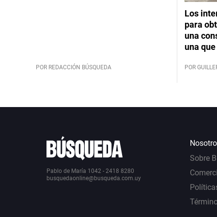
Los int
para obt
una cons
una que 
POR REDACCIÓN BÚSQUEDA
POR GUILL
Nosotro
Sobre 
Pablo de María 1042 - 2418 8280
Comerci
busquedaonline@busqueda.com.uy
Política
Término