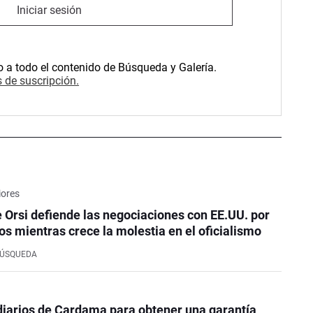
Iniciar sesión
o a todo el contenido de Búsqueda y Galería.
 de suscripción.
iores
e Orsi defiende las negociaciones con EE.UU. por
os mientras crece la molestia en el oficialismo
BÚSQUEDA
iarios de Cardama para obtener una garantía