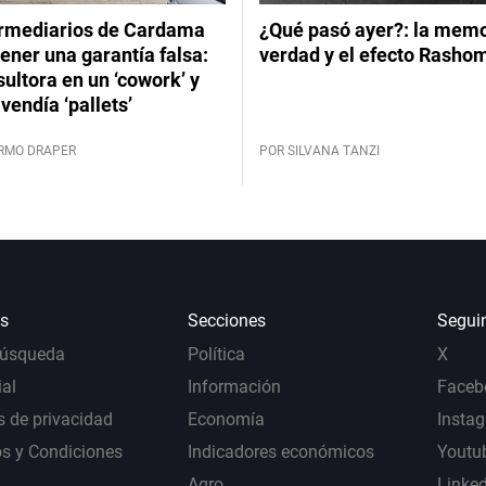
ermediarios de Cardama
¿Qué pasó ayer?: la memor
ener una garantía falsa:
verdad y el efecto Rasho
ultora en un ‘cowork’ y
vendía ‘pallets’
ERMO DRAPER
POR SILVANA TANZI
s
Secciones
Segui
Búsqueda
Política
X
al
Información
Faceb
s de privacidad
Economía
Insta
s y Condiciones
Indicadores económicos
Youtu
Agro
Linke