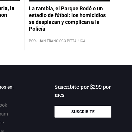
ia, la
La rambla, el Parque Rodó o un
mon
estadio de fútbol: los homicidios
se desplazan y complican a la
Policía
POR JUAN FRANCISCO PITTALUGA
Suscribite por $299 por
nos en:
mes
ook
SUSCRIBITE
gram
be
dIn