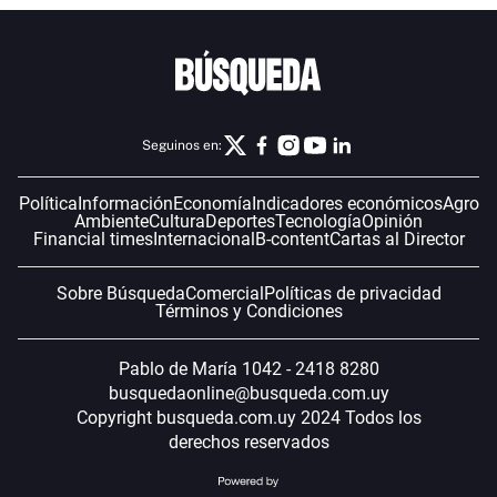
Seguinos en:
Política
Información
Economía
Indicadores económicos
Agro
Ambiente
Cultura
Deportes
Tecnología
Opinión
Financial times
Internacional
B-content
Cartas al Director
Sobre Búsqueda
Comercial
Políticas de privacidad
Términos y Condiciones
Pablo de María 1042 - 2418 8280
busquedaonline@busqueda.com.uy
Copyright busqueda.com.uy 2024 Todos los
derechos reservados