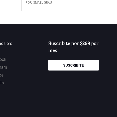
POR ISMAEL GRAU
Suscribite por $299 por
nos en:
mes
ook
SUSCRIBITE
gram
be
dIn