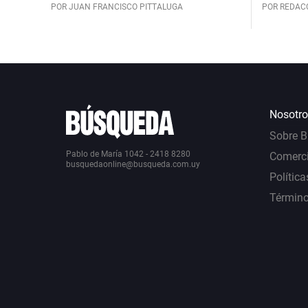
POR JUAN FRANCISCO PITTALUGA
POR REDAC
Nosotro
Sobre 
Pablo de María 1042 - 2418 8280
Comerci
busquedaonline@busqueda.com.uy
Política
Término