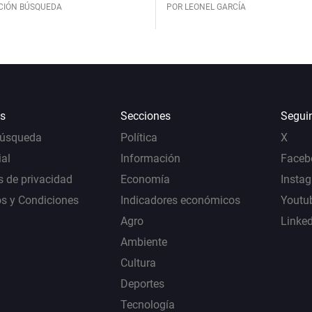
CIÓN BÚSQUEDA
POR LEONEL GARCÍA
s
Secciones
Segui
Búsqueda
Política
X
al
Información
Faceb
s de privacidad
Economía
Insta
s y Condiciones
Indicadores económicos
Youtu
Agro
Linke
Ambiente
Cultura
Deportes
Tecnología