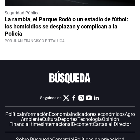
Seguridad Pública
La rambla, el Parque Rodó o un estadio de fútbol:
los homicidios se desplazan y complican a la
Policía
POR JUAN FRANCISCO PITTALUGA
Seguinos en:
Política
Información
Economía
Indicadores económicos
Agro
Ambiente
Cultura
Deportes
Tecnología
Opinión
Financial times
Internacional
B-content
Cartas al Director
Sobre Búsqueda
Comercial
Políticas de privacidad