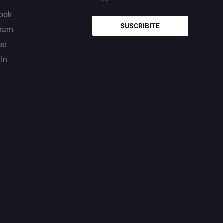
ook
SUSCRIBITE
gram
be
dIn