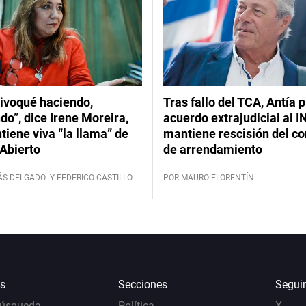
ivoqué haciendo,
Tras fallo del TCA, Antía 
do”, dice Irene Moreira,
acuerdo extrajudicial al I
iene viva “la llama” de
mantiene rescisión del co
Abierto
de arrendamiento
ÁS DELGADO
Y FEDERICO CASTILLO
POR MAURO FLORENTÍN
s
Secciones
Segui
Búsqueda
Política
X