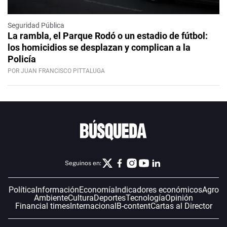
Seguridad Pública
La rambla, el Parque Rodó o un estadio de fútbol:
los homicidios se desplazan y complican a la
Policía
POR JUAN FRANCISCO PITTALUGA
Seguinos en:
Política
Información
Economía
Indicadores económicos
Agro
Ambiente
Cultura
Deportes
Tecnología
Opinión
Financial times
Internacional
B-content
Cartas al Director