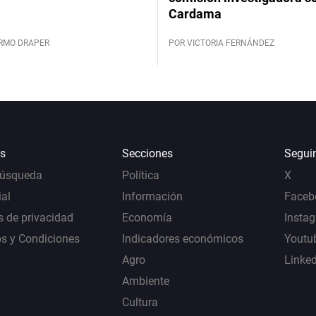
Cardama
ERMO DRAPER
POR VICTORIA FERNÁNDEZ
s
Secciones
Segui
Búsqueda
Política
X
al
Información
Faceb
s de privacidad
Economía
Insta
s y Condiciones
Indicadores económicos
Youtu
Agro
Linke
Ambiente
Cultura