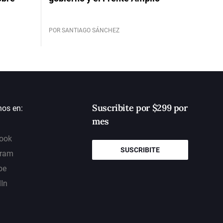
POR SANTIAGO SÁNCHEZ
Suscribite por $299 por
nos en:
mes
ook
SUSCRIBITE
gram
be
dIn