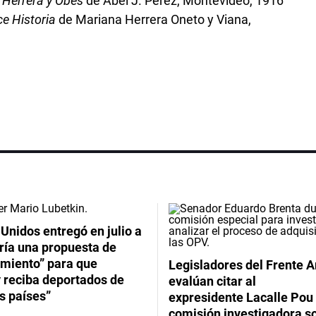
o Herrera y Obes
de Abel J. Pérez, Montevideo, 1916
ce Historia
de Mariana Herrera Oneto y Viana,
Unidos entregó en julio a
ría una propuesta de
imiento” para que
Legisladores del Frente 
 reciba deportados de
evalúan citar al
s países”
expresidente Lacalle Pou 
comisión investigadora s