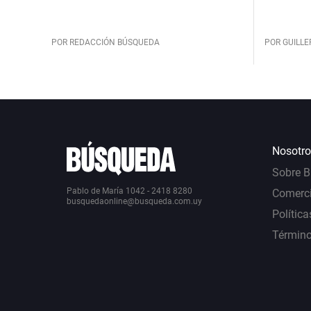
POR REDACCIÓN BÚSQUEDA
POR GUILL
Nosotro
Sobre 
Pablo de María 1042 - 2418 8280
Comerci
busquedaonline@busqueda.com.uy
Política
Término