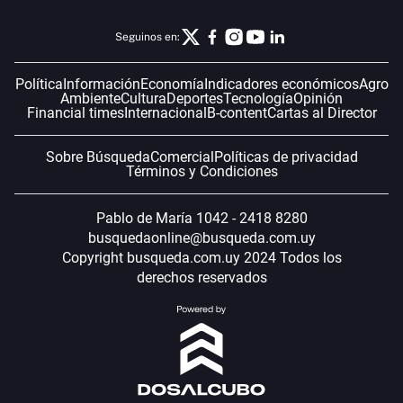
Seguinos en:
Política
Información
Economía
Indicadores económicos
Agro
Ambiente
Cultura
Deportes
Tecnología
Opinión
Financial times
Internacional
B-content
Cartas al Director
Sobre Búsqueda
Comercial
Políticas de privacidad
Términos y Condiciones
Pablo de María 1042 - 2418 8280
busquedaonline@busqueda.com.uy
Copyright busqueda.com.uy 2024 Todos los
derechos reservados