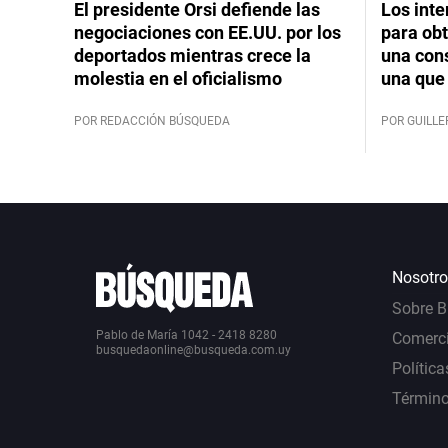
El presidente Orsi defiende las
Los int
negociaciones con EE.UU. por los
para obt
deportados mientras crece la
una cons
molestia en el oficialismo
una que 
POR REDACCIÓN BÚSQUEDA
POR GUILL
Nosotro
Sobre 
Pablo de María 1042 - 2418 8280
Comerci
busquedaonline@busqueda.com.uy
Política
Término