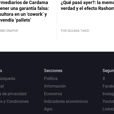
ermediarios de Cardama
¿Qué pasó ayer?: la memor
ener una garantía falsa:
verdad y el efecto Rasho
ultora en un ‘cowork’ y
vendía ‘pallets’
ERMO DRAPER
POR SILVANA TANZI
s
Secciones
Segui
Búsqueda
Política
X
al
Información
Faceb
s de privacidad
Economía
Insta
s y Condiciones
Indicadores económicos
Youtu
Agro
Linke