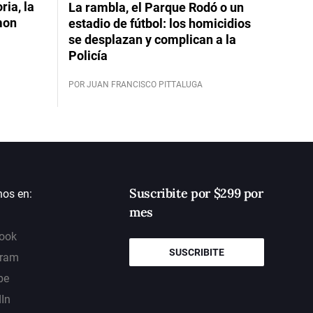
ia, la
La rambla, el Parque Rodó o un
mon
estadio de fútbol: los homicidios
se desplazan y complican a la
Policía
POR JUAN FRANCISCO PITTALUGA
Suscribite por $299 por
nos en:
mes
ook
SUSCRIBITE
gram
be
dIn