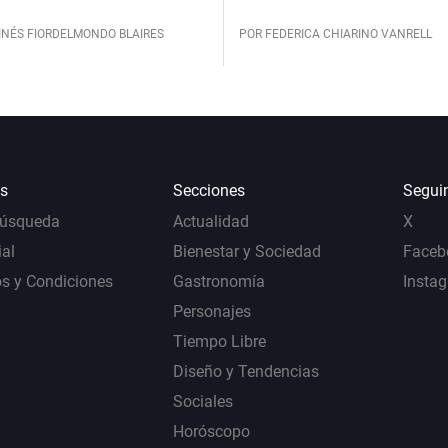
INÉS FIORDELMONDO BLAIRES
POR FEDERICA CHIARINO VANRELL
s
Secciones
Segui
Búsqueda
Actualidad
X
al
Bienestar y Sociedad
Faceb
s y Condiciones
Gastronomía
Insta
Personajes
Tiempo Libre
Diseño y Tendencias
Sociales
Horóscopo