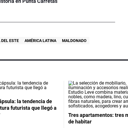
istoria en Punta Carretas
 DEL ESTE
AMÉRICA LATINA
MALDONADO
psula: la tendencia de
tura futurista que llegó a
y
Tres apartamentos: tres
de habitar