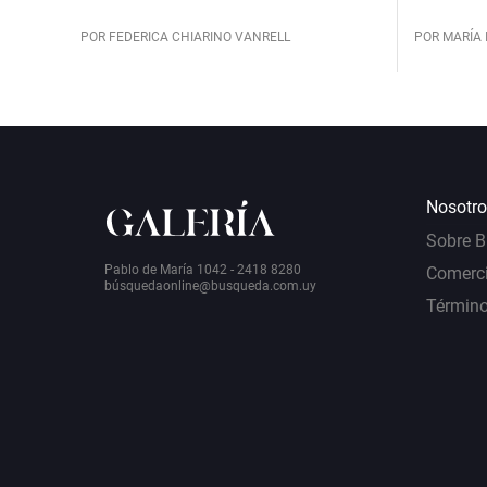
POR FEDERICA CHIARINO VANRELL
POR MARÍA 
Nosotro
Sobre 
Pablo de María 1042 - 2418 8280
Comerci
bú
squedaonline@busqueda.com.uy
Término