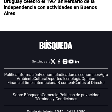
Uruguay celebró el 196° aniversario de la
independencia con actividades en Buenos
Aires
Seguinos en:
Política
Información
Economía
Indicadores económicos
Agro
Ambiente
Cultura
Deportes
Tecnología
Opinión
Financial times
Internacional
B-content
Cartas al Director
Sobre Búsqueda
Comercial
Políticas de privacidad
Términos y Condiciones
Pablo de María 1042 - 2418 8280