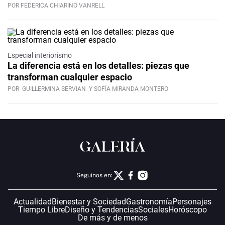
POR FEDERICA CHIARINO VANRELL
Especial interiorismo
La diferencia está en los detalles: piezas que
transforman cualquier espacio
POR
GUILLERMINA SERVIAN
Y SOFÍA MIRANDA MONTERO
Seguinos en:
Actualidad
Bienestar y Sociedad
Gastronomía
Personajes
Tiempo Libre
Diseño y Tendencias
Sociales
Horóscopo
De más y de menos