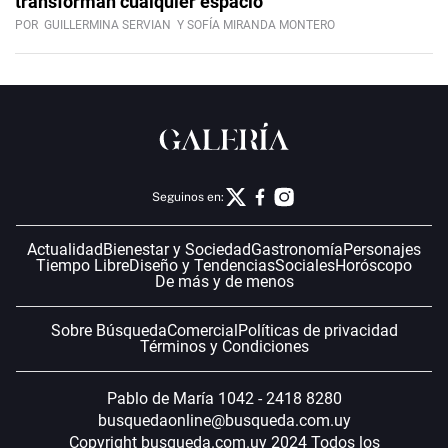
transforman cualquier espacio
POR
GUILLERMINA SERVIAN
Y SOFÍA MIRANDA MONTERO
Seguinos en:
Actualidad
Bienestar y Sociedad
Gastronomía
Personajes
Tiempo Libre
Diseño y Tendencias
Sociales
Horóscopo
De más y de menos
Sobre Búsqueda
Comercial
Políticas de privacidad
Términos y Condiciones
Pablo de María 1042 - 2418 8280
busquedaonline@busqueda.com.uy
Copyright busqueda.com.uy 2024 Todos los