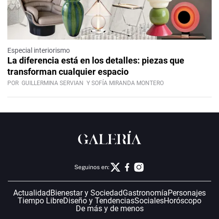
Especial interiorismo
La diferencia está en los detalles: piezas que
transforman cualquier espacio
POR
GUILLERMINA SERVIAN
Y SOFÍA MIRANDA MONTERO
Seguinos en:
Actualidad
Bienestar y Sociedad
Gastronomía
Personajes
Tiempo Libre
Diseño y Tendencias
Sociales
Horóscopo
De más y de menos