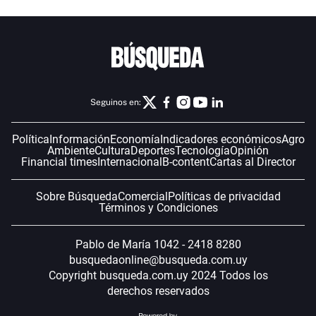
Seguinos en:
Política
Información
Economía
Indicadores económicos
Agro
Ambiente
Cultura
Deportes
Tecnología
Opinión
Financial times
Internacional
B-content
Cartas al Director
Sobre Búsqueda
Comercial
Políticas de privacidad
Términos y Condiciones
Pablo de María 1042 - 2418 8280
busquedaonline@busqueda.com.uy
Copyright busqueda.com.uy 2024 Todos los
derechos reservados