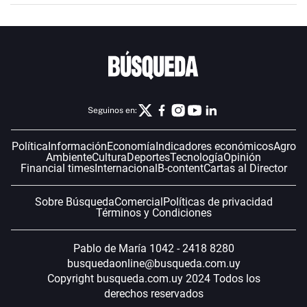
Seguinos en:
Política
Información
Economía
Indicadores económicos
Agro
Ambiente
Cultura
Deportes
Tecnología
Opinión
Financial times
Internacional
B-content
Cartas al Director
Sobre Búsqueda
Comercial
Políticas de privacidad
Términos y Condiciones
Pablo de María 1042 - 2418 8280
busquedaonline@busqueda.com.uy
Copyright busqueda.com.uy 2024 Todos los
derechos reservados