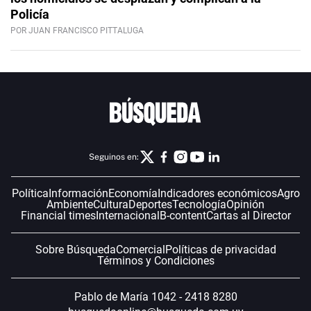
Policía
POR JUAN FRANCISCO PITTALUGA
Seguinos en:
Política
Información
Economía
Indicadores económicos
Agro
Ambiente
Cultura
Deportes
Tecnología
Opinión
Financial times
Internacional
B-content
Cartas al Director
Sobre Búsqueda
Comercial
Políticas de privacidad
Términos y Condiciones
Pablo de María 1042 - 2418 8280