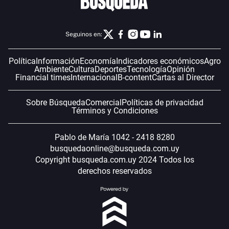
Seguinos en:
Política
Información
Economía
Indicadores económicos
Agro
Ambiente
Cultura
Deportes
Tecnología
Opinión
Financial times
Internacional
B-content
Cartas al Director
Sobre Búsqueda
Comercial
Políticas de privacidad
Términos y Condiciones
Pablo de María 1042 - 2418 8280
busquedaonline@busqueda.com.uy
Copyright busqueda.com.uy 2024 Todos los
derechos reservados