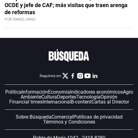
OCDE y jefe de CAF; más visitas que traen arenga
de reformas
POR ISMAEL GRAU
Seguinos en:
Política
Información
Economía
Indicadores económicos
Agro
Ambiente
Cultura
Deportes
Tecnología
Opinión
Financial times
Internacional
B-content
Cartas al Director
Sobre Búsqueda
Comercial
Políticas de privacidad
Términos y Condiciones
Pablo de María 1042 - 2418 8280