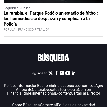
Seguridad Pública
La rambla, el Parque Rodó o un estadio de fútbol:
los homicidios se desplazan y complican a la
Policía
POR JUAN FRANCISCO PITTALUGA
Seguinos en:
Política
Información
Economía
Indicadores económicos
Agro
Ambiente
Cultura
Deportes
Tecnología
Opinión
Financial times
Internacional
B-content
Cartas al Director
Sobre Búsqueda
Comercial
Políticas de privacidad