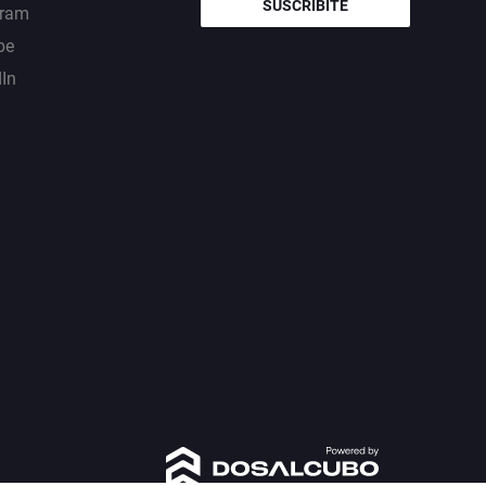
SUSCRIBITE
gram
be
dIn