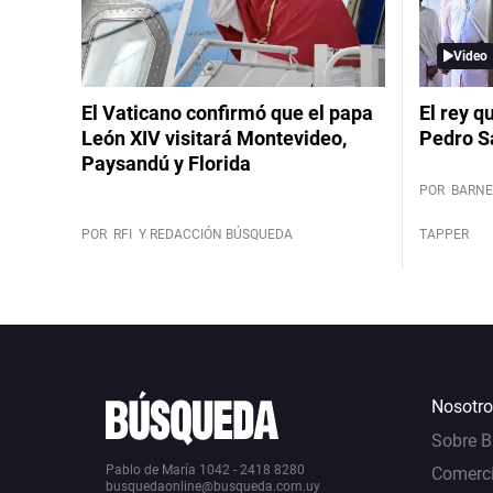
Video
El Vaticano confirmó que el papa
El rey q
León XIV visitará Montevideo,
Pedro S
Paysandú y Florida
POR
BARNE
POR
RFI
Y REDACCIÓN BÚSQUEDA
TAPPER
Nosotro
Sobre 
Pablo de María 1042 - 2418 8280
Comerci
busquedaonline@busqueda.com.uy