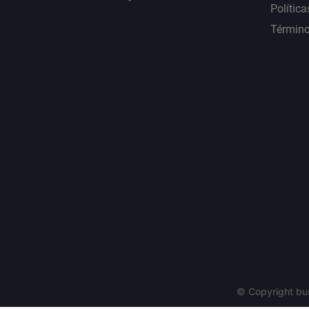
Política
Término
© Copyright bu