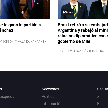
Video
ue le ganó la partida a
Brasil retiró a su embajad
ánchez
Argentina y rebajó al mín
relación diplomática con 
gobierno de Milei
Y JOPSON
Y MALAIKA KANAANEH
POR
RFI
Y REDACCIÓN BÚSQUEDA
s
Secciones
Segui
Búsqueda
Política
X
al
Información
Faceb