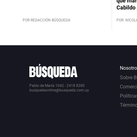
que mant
Cabildo 
POR REDACCIÓN BÚSQUEDA
POR
NICOL
Nosotro
Sobre 
Pablo de María 1042 - 2418 8280
Comerci
busquedaonline@busqueda.com.uy
Política
Término