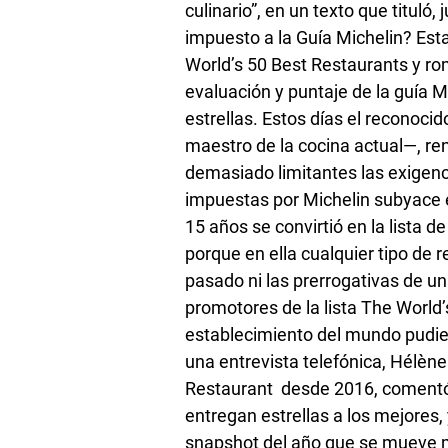
culinario”, en un texto que tituló
impuesto a la
Guía Michelin
?
Esta
World’s 50 Best Restaurants y ro
evaluación y puntaje de la guía 
estrellas. Estos días el reconoci
maestro de la cocina actual—, ren
demasiado limitantes las exigenci
impuestas por Michelin subyace e
15 años se convirtió en la lista d
porque en ella cualquier tipo de r
pasado ni las prerrogativas de u
promotores de la lista The World
establecimiento del mundo pudie
una entrevista telefónica, Hélène 
Restaurant desde 2016, coment
entregan estrellas a los mejores,
snapshot
del año que se mueve má