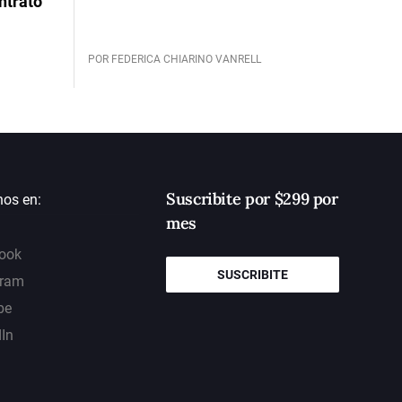
ntrato
POR FEDERICA CHIARINO VANRELL
Suscribite por $299 por
nos en:
mes
ook
SUSCRIBITE
gram
be
dIn