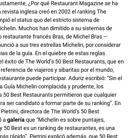
, justamente,
¿Por qué
Restaurant Magazine
se ha
 revista inglesa creó en 2002 el
ranking
The
mpió el
status quo
del estricto sistema de
Michelin. Muchos han dimitido a su sistemas de
do restaurante francés Bras, de Michel Bras —
unció a sus tres estrellas Michelin, por considerar
as de la guía. En el quiebre de estas reglas
l éxito de The World’s 50 Best Restaurants, que en
e referencia de viajeros y sibaritas por el mundo,
estaurante puede participar. Aduriz escribió: “Sin el
na
Guía Michelin
complacida y prudente, los
’s 50 Best Restaurants permitieron que cualquier
ra ser candidato a formar parte de su
ranking
”. En
Pietrini, directora de The World’s 50 Best
ó a
galería
que “Michelin es sobre puntajes,
 y 50 Best es un
ranking
de restaurantes, es una
s rápido”. Pietrini explicó además, que 50 Best