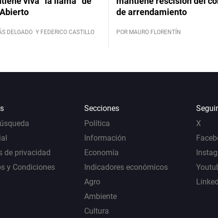
iene viva “la llama” de
mantiene rescisión del co
Abierto
de arrendamiento
ÁS DELGADO
Y FEDERICO CASTILLO
POR MAURO FLORENTÍN
s
Secciones
Segui
Búsqueda
Política
X
al
Información
Faceb
s de privacidad
Economía
Insta
s y Condiciones
Indicadores económicos
Youtu
Agro
Linke
Ambiente
Cultura