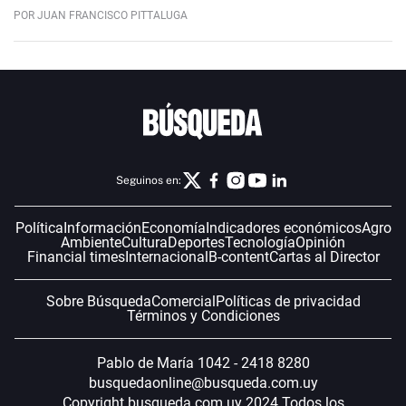
POR JUAN FRANCISCO PITTALUGA
Seguinos en:
Política
Información
Economía
Indicadores económicos
Agro
Ambiente
Cultura
Deportes
Tecnología
Opinión
Financial times
Internacional
B-content
Cartas al Director
Sobre Búsqueda
Comercial
Políticas de privacidad
Términos y Condiciones
Pablo de María 1042 - 2418 8280
busquedaonline@busqueda.com.uy
Copyright busqueda.com.uy 2024 Todos los