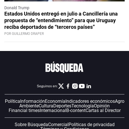
Donald Trump
Estados Unidos entregó en julio a Cancillería una
propuesta de “entendimiento” para que Uruguay
reciba deportados de “terceros países”
POR GUILLERMO DRAPER
Seguinos en:
Política
Información
Economía
Indicadores económicos
Agro
Ambiente
Cultura
Deportes
Tecnología
Opinión
Financial times
Internacional
B-content
Cartas al Director
Sobre Búsqueda
Comercial
Políticas de privacidad