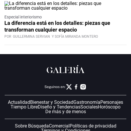
Especial interiorismo
La diferencia está en los detalles: piezas que
transforman cualquier espacio
POR
GUILLERMINA SERVIAN
Y SOFÍA MIRANDA MONTERO
Seguinos en:
Actualidad
Bienestar y Sociedad
Gastronomía
Personajes
Tiempo Libre
Diseño y Tendencias
Sociales
Horóscopo
De más y de menos
Sobre Búsqueda
Comercial
Políticas de privacidad
Términos y Condiciones