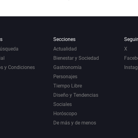
s
Secciones
Segui
Búsqueda
Actualidad
X
al
Bienestar y Sociedad
Faceb
s y Condiciones
Gastronomía
Insta
Personajes
Tiempo Libre
Diseño y Tendencias
Sociales
Horóscopo
De más y de menos