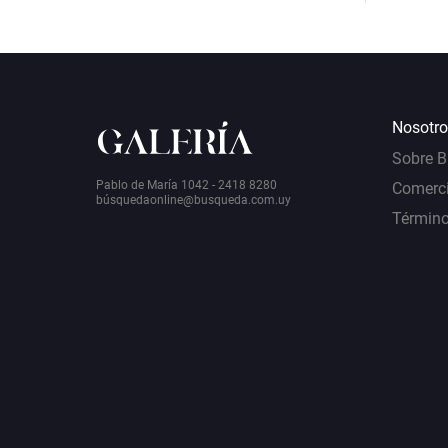
Nosotro
Sobre 
Pablo de María 1042 - 2418 8280
Comerci
bú
squedaonline@busqueda.com.uy
Término