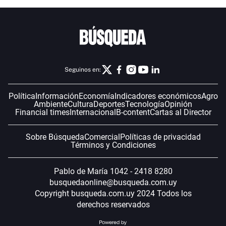
Seguinos en:
Política
Información
Economía
Indicadores económicos
Agro
Ambiente
Cultura
Deportes
Tecnología
Opinión
Financial times
Internacional
B-content
Cartas al Director
Sobre Búsqueda
Comercial
Políticas de privacidad
Términos y Condiciones
Pablo de María 1042 - 2418 8280
busquedaonline@busqueda.com.uy
Copyright busqueda.com.uy 2024 Todos los
derechos reservados