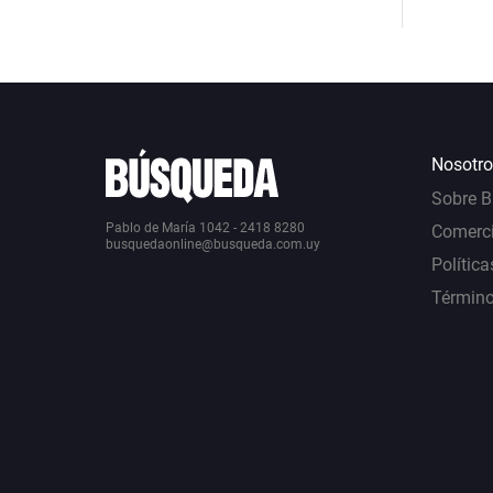
Nosotro
Sobre 
Pablo de María 1042 - 2418 8280
Comerci
busquedaonline@busqueda.com.uy
Política
Término