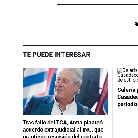
TE PUEDE INTERESAR
Galería 
Casadeco
periodis
Tras fallo del TCA, Antía planteó
acuerdo extrajudicial al INC, que
mantiene rescisión del contrato