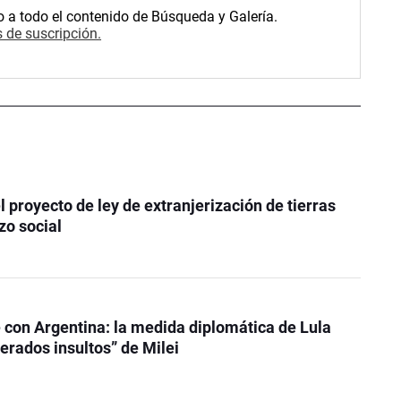
o a todo el contenido de Búsqueda y Galería.
 de suscripción.
el proyecto de ley de extranjerización de tierras
zo social
 con Argentina: la medida diplomática de Lula
terados insultos” de Milei