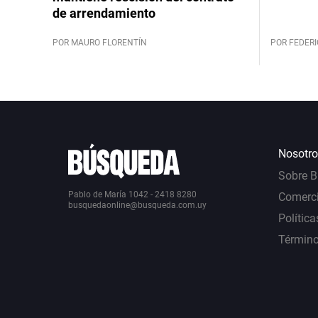
de arrendamiento
POR MAURO FLORENTÍN
POR FEDERI
Nosotro
Sobre 
Pablo de María 1042 - 2418 8280
Comerci
busquedaonline@busqueda.com.uy
Política
Término