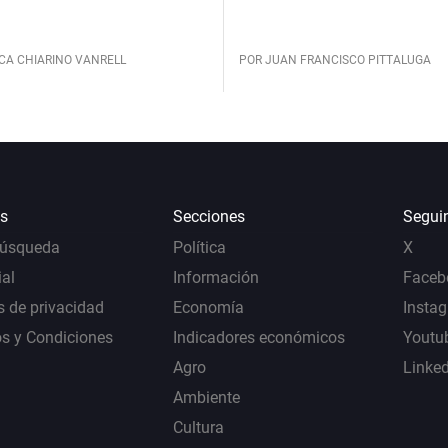
CA CHIARINO VANRELL
POR JUAN FRANCISCO PITTALUGA
s
Secciones
Segui
Búsqueda
Política
X
al
Información
Faceb
s de privacidad
Economía
Insta
s y Condiciones
Indicadores económicos
Youtu
Agro
Linke
Ambiente
Cultura