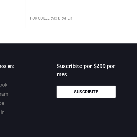
POR GUILLERMO DRAPER
Suscribite por $299 por
nos en:
mes
ook
SUSCRIBITE
gram
be
dIn