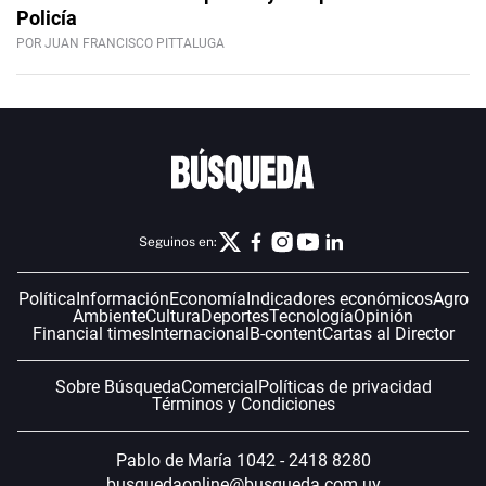
Policía
POR JUAN FRANCISCO PITTALUGA
Seguinos en:
Política
Información
Economía
Indicadores económicos
Agro
Ambiente
Cultura
Deportes
Tecnología
Opinión
Financial times
Internacional
B-content
Cartas al Director
Sobre Búsqueda
Comercial
Políticas de privacidad
Términos y Condiciones
Pablo de María 1042 - 2418 8280
busquedaonline@busqueda.com.uy