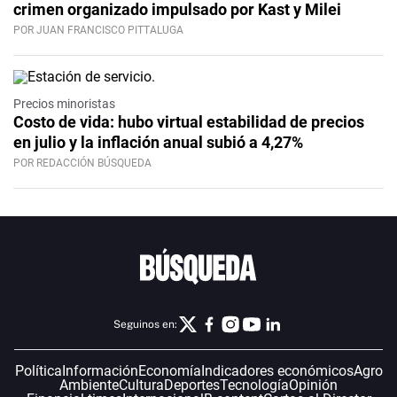
crimen organizado impulsado por Kast y Milei
POR JUAN FRANCISCO PITTALUGA
Precios minoristas
Costo de vida: hubo virtual estabilidad de precios
en julio y la inflación anual subió a 4,27%
POR REDACCIÓN BÚSQUEDA
Seguinos en:
Política
Información
Economía
Indicadores económicos
Agro
Ambiente
Cultura
Deportes
Tecnología
Opinión