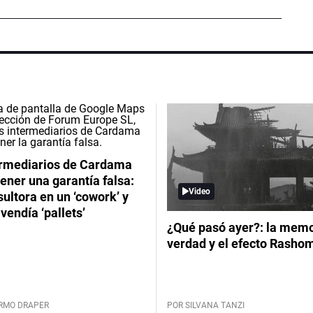
ermediarios de Cardama
ener una garantía falsa:
Video
ultora en un ‘cowork’ y
vendía ‘pallets’
¿Qué pasó ayer?: la memor
verdad y el efecto Rasho
ERMO DRAPER
POR SILVANA TANZI