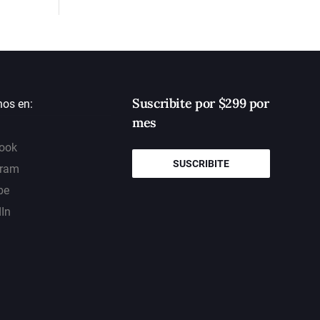
Suscribite por $299 por
nos en:
mes
ook
SUSCRIBITE
gram
be
dIn