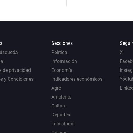
s
Secciones
Segui
Búsqueda
Política
X
al
Información
Faceb
s de privacidad
Economía
Insta
s y Condiciones
Indicadores económicos
Youtu
Agro
Linke
Ambiente
Cultura
Deportes
Tecnología
Opinión