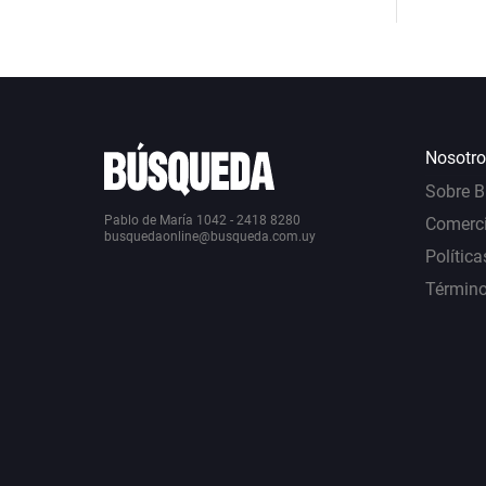
Nosotro
Sobre 
Pablo de María 1042 - 2418 8280
Comerci
busquedaonline@busqueda.com.uy
Política
Término