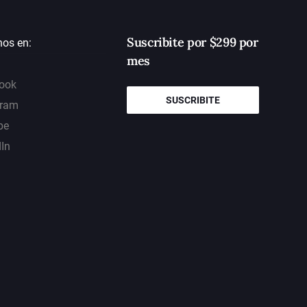
Suscribite por $299 por
nos en:
mes
ook
SUSCRIBITE
gram
be
dIn