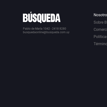
Nosotro
Sobre 
Pablo de María 1042 - 2418 8280
Comerci
busquedaonline@busqueda.com.uy
Política
Término