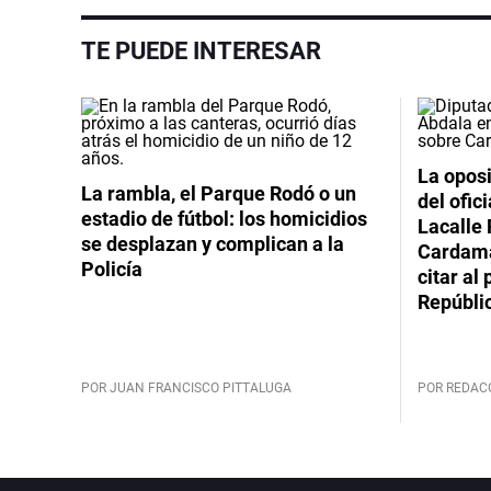
TE PUEDE INTERESAR
La oposi
La rambla, el Parque Rodó o un
del ofic
estadio de fútbol: los homicidios
Lacalle 
se desplazan y complican a la
Cardama
Policía
citar al
Repúbli
POR JUAN FRANCISCO PITTALUGA
POR REDAC