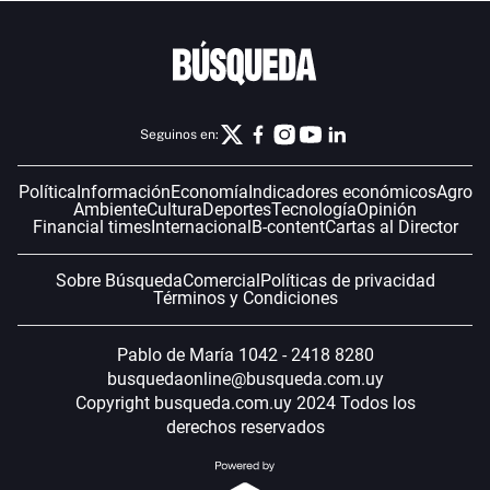
Seguinos en:
Política
Información
Economía
Indicadores económicos
Agro
Ambiente
Cultura
Deportes
Tecnología
Opinión
Financial times
Internacional
B-content
Cartas al Director
Sobre Búsqueda
Comercial
Políticas de privacidad
Términos y Condiciones
Pablo de María 1042 - 2418 8280
busquedaonline@busqueda.com.uy
Copyright busqueda.com.uy 2024 Todos los
derechos reservados