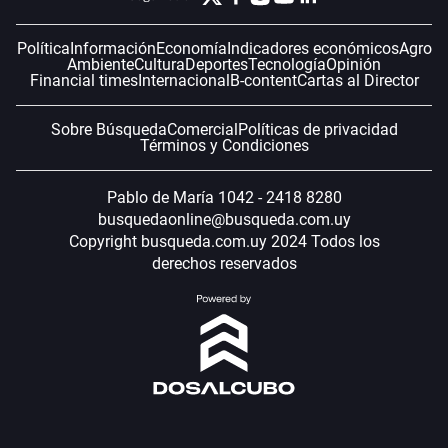
Política
Información
Economía
Indicadores económicos
Agro
Ambiente
Cultura
Deportes
Tecnología
Opinión
Financial times
Internacional
B-content
Cartas al Director
Sobre Búsqueda
Comercial
Políticas de privacidad
Términos y Condiciones
Pablo de María 1042 - 2418 8280
busquedaonline@busqueda.com.uy
Copyright busqueda.com.uy 2024 Todos los
derechos reservados