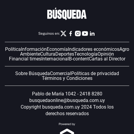
Seguinos en:
Política
Información
Economía
Indicadores económicos
Agro
Ambiente
Cultura
Deportes
Tecnología
Opinión
Financial times
Internacional
B-content
Cartas al Director
Sobre Búsqueda
Comercial
Políticas de privacidad
Términos y Condiciones
Pablo de María 1042 - 2418 8280
busquedaonline@busqueda.com.uy
Copyright busqueda.com.uy 2024 Todos los
derechos reservados