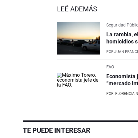
LEÉ ADEMÁS
Seguridad Públi
La rambla, e
homicidios s
POR
JUAN FRANCI
FAO
Economista j
“mercado int
POR
FLORENCIA 
TE PUEDE INTERESAR