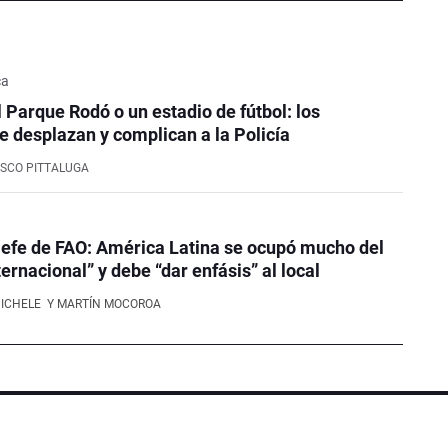
ca
l Parque Rodó o un estadio de fútbol: los
e desplazan y complican a la Policía
SCO PITTALUGA
efe de FAO: América Latina se ocupó mucho del
ernacional” y debe “dar enfásis” al local
NICHELE
Y MARTÍN MOCOROA