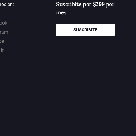
Suscribite por $299 por
nos en:
mes
ook
SUSCRIBITE
gram
be
dIn