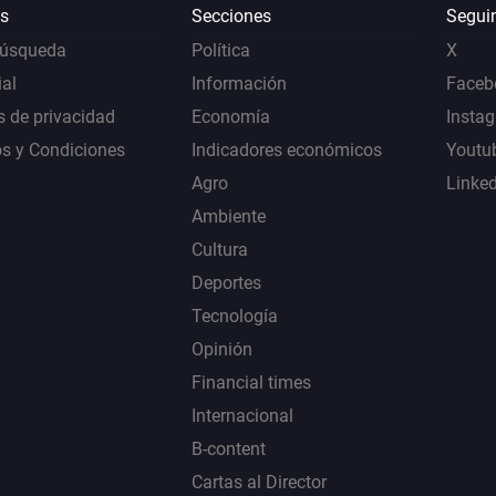
s
Secciones
Segui
Búsqueda
Política
X
al
Información
Faceb
s de privacidad
Economía
Insta
s y Condiciones
Indicadores económicos
Youtu
Agro
Linke
Ambiente
Cultura
Deportes
Tecnología
Opinión
Financial times
Internacional
B-content
Cartas al Director