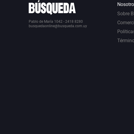
Nosotro
Sobre 
Pablo de María 1042 - 2418 8280
Comerci
busquedaonline@busqueda.com.uy
Política
Término