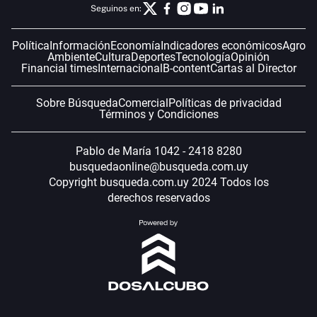
Seguinos en:
Política
Información
Economía
Indicadores económicos
Agro
Ambiente
Cultura
Deportes
Tecnología
Opinión
Financial times
Internacional
B-content
Cartas al Director
Sobre Búsqueda
Comercial
Políticas de privacidad
Términos y Condiciones
Pablo de María 1042 - 2418 8280
busquedaonline@busqueda.com.uy
Copyright busqueda.com.uy 2024 Todos los
derechos reservados